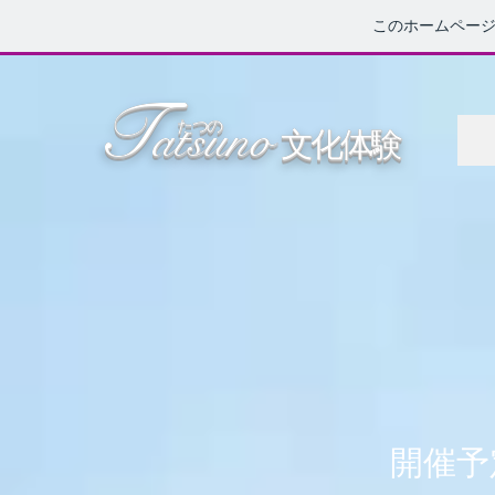
このホームペー
T
atsuno
たつの
文化体験
開催予